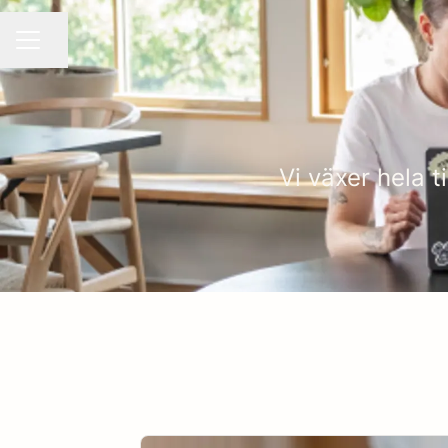
Dela sidan
KARRIÄRMENY
Vi växer hela 