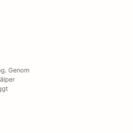
tag. Genom
älper
ggt