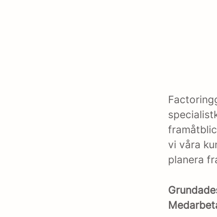
Factoring
specialis
framåtbli
vi våra ku
planera f
Grundad
Medarbet