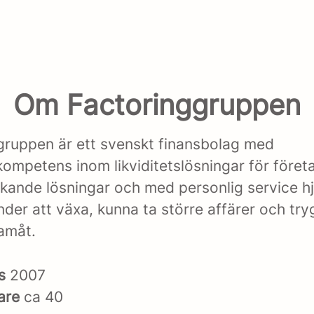
Om Factoringgruppen
gruppen är ett svenskt finansbolag med
tkompetens inom likviditetslösningar för före
ckande lösningar och med personlig service hj
nder att växa, kunna ta större affärer och try
ramåt.
es
2007
are
ca 40