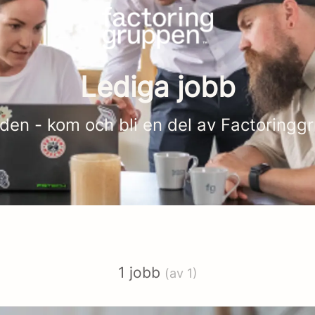
Lediga jobb
tiden - kom och bli en del av Factoring
1 jobb
(av 1)